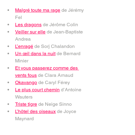
Malgré toute ma rage
 de Jérémy 
Fel
Les dragons
 de Jérôme Colin
Veiller sur elle
 de Jean-Baptiste 
Andrea
L’enragé
 de Sorj Chalandon
Un œil dans la nuit
 de Bernard 
Minier
Et vous passerez comme des 
vents fous
 de Clara Arnaud
Okavango
 de Caryl Férey
Le plus court chemin
 d’Antoine 
Wauters
Triste tigre
 de Neige Sinno
L’hôtel des oiseaux
 de Joyce 
Maynard