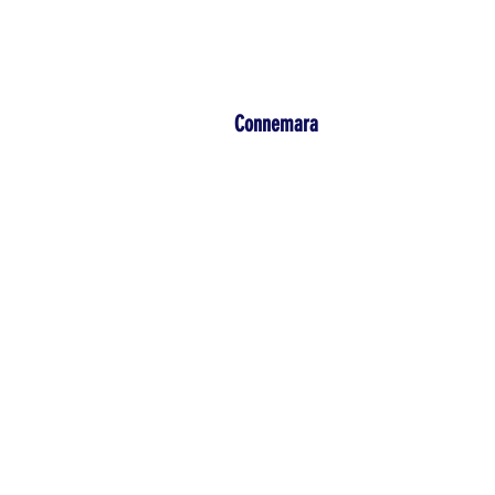
Accueil
Cata
Connemara