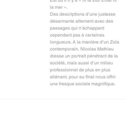
Est où il n’y a « ni la tour Eiffel ni 
la mer ».
Des descriptions d’une justesse 
désarmante alternent avec des 
passages qui n’échappent 
cependant pas à certaines 
longueurs. A la manière d’un Zola 
contemporain, Nicolas Mathieu 
dresse un portrait pénétrant de la 
société, mais aussi d’un milieu 
professionnel de plus en plus 
aliénant, pour au final nous offrir 
une fresque sociale magnifique.