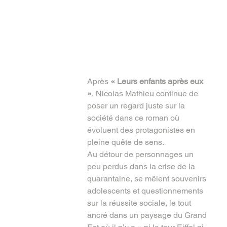
logue
Services
Infos
Club de lecture
Coups de coeur
Après 
« Leurs enfants après eux 
»
, Nicolas Mathieu continue de 
poser un regard juste sur la 
société dans ce roman où 
évoluent des protagonistes en 
pleine quête de sens.
Au détour de personnages un 
peu perdus dans la crise de la 
quarantaine, se mêlent souvenirs 
adolescents et questionnements 
sur la réussite sociale, le tout 
ancré dans un paysage du Grand 